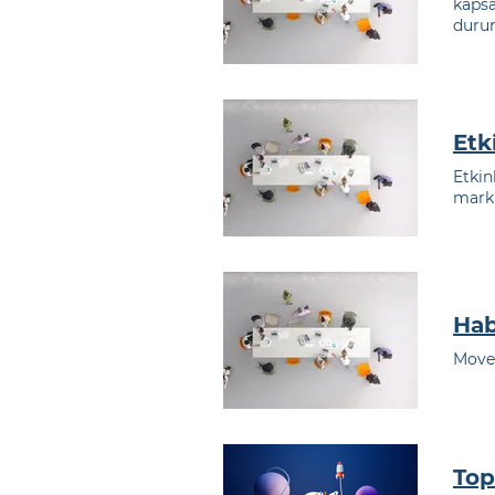
kapsa
duru
Etk
Etkin
mark
Hab
Mov
Top