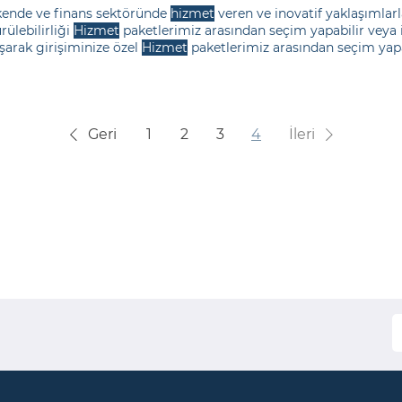
ende ve finans sektöründe
hizmet
veren ve inovatif yaklaşımlarl
rülebilirliği
Hizmet
paketlerimiz arasından seçim yapabilir veya ih
şarak girişiminize özel
Hizmet
paketlerimiz arasından seçim yapab
rle paylaşarak girişiminize özel
Geri
1
2
3
4
İleri