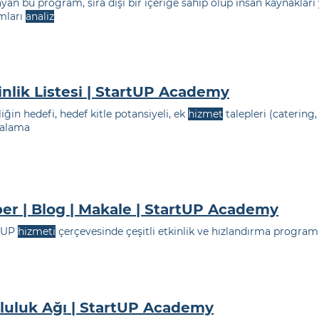
yan bu program, sıra dışı bir içeriğe sahip olup insan kaynakla
mları
analiz
inlik Listesi | StartUP Academy
liğin hedefi, hedef kitle potansiyeli, ek
hizmet
talepleri (catering
alama
er | Blog | Makale | StartUP Academy
eUP
hizmeti
çerçevesinde çeşitli etkinlik ve hızlandırma program
luluk Ağı | StartUP Academy