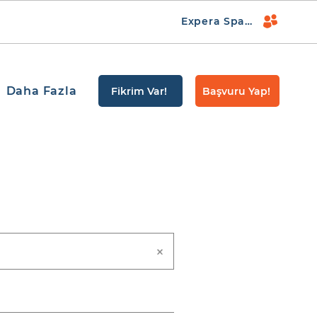
Expera Space
Daha Fazla
Fikrim Var!
Başvuru Yap!