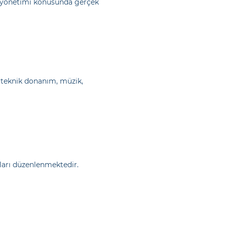
rı yönetimi konusunda gerçek
, teknik donanım, müzik,
ları düzenlenmektedir.