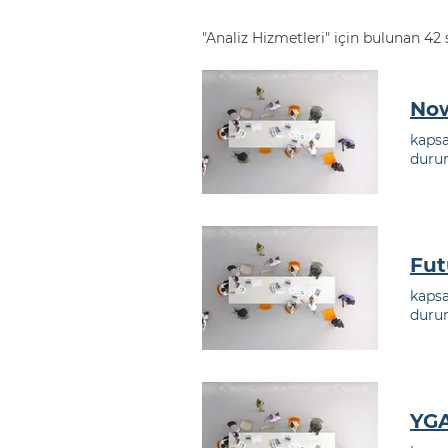
"Analiz Hizmetleri" için bulunan 42
Now
kapsa
duru
Fut
kapsa
duru
YGA