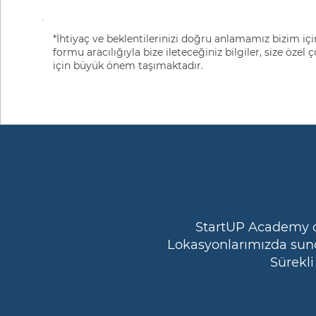
*İhtiyaç ve beklentilerinizi doğru anlamamız bizim içi
formu aracılığıyla bize ileteceğiniz bilgiler, size öz
için büyük önem taşımaktadır.
StartUP Academy ol
Lokasyonlarımızda sund
Sürekli