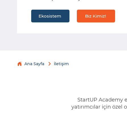
Ekosistem
Biz Kimiz!
Ana Sayfa
İletişim
StartUP Academy eko
yatırımcılar için öze