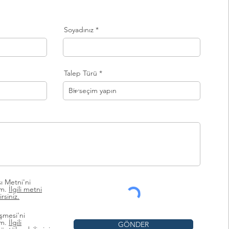
Soyadınız
Talep Türü
sı Metni'ni
m.
İlgili metni
rsiniz.
eşmesi'ni
um.
İlgili
GÖNDER