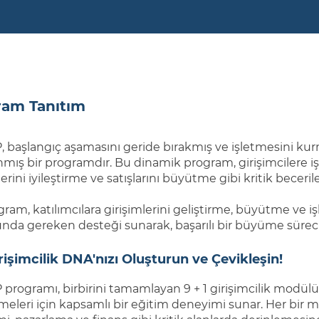
ram Tanıtım
başlangıç aşamasını geride bırakmış ve işletmesini kurmu
nmış bir programdır. Bu dinamik program, girişimcilere i
ilerini iyileştirme ve satışlarını büyütme gibi kritik beceril
ram, katılımcılara girişimlerini geliştirme, büyütme ve i
da gereken desteği sunarak, başarılı bir büyüme süreci içi
rişimcilik DNA'nızı Oluşturun ve Çevikleşin!
rogramı, birbirini tamamlayan 9 + 1 girişimcilik modülün
rmeleri için kapsamlı bir eğitim deneyimi sunar. Her bir mo