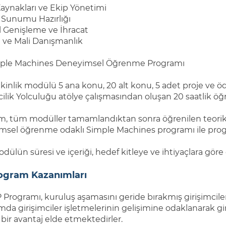
aynakları ve Ekip Yönetimi
 Sunumu Hazırlığı
l Genişleme ve İhracat
 ve Mali Danışmanlık
ple Machines Deneyimsel Öğrenme Programı
kinlik modülü 5 ana konu, 20 alt konu, 5 adet proje ve ö
cilik Yolculuğu atölye çalışmasından oluşan 20 saatlik 
, tüm modüller tamamlandıktan sonra öğrenilen teorik v
msel öğrenme odaklı Simple Machines programı ile pr
dülün süresi ve içeriği, hedef kitleye ve ihtiyaçlara göre öz
ogram Kazanımları
rogramı, kuruluş aşamasını geride bırakmış girişimciler i
da girişimciler işletmelerinin gelişimine odaklanarak g
bir avantaj elde etmektedirler.