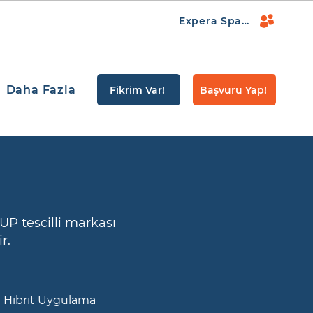
Expera Space
Daha Fazla
Fikrim Var!
Başvuru Yap!
P tescilli markası
r.
Hibrit Uygulama