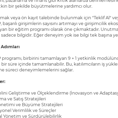
i, pazarlama ve finans gibi kritik alanlarda derinlemesine b
kin bir şekilde büyütmelerine yardımcı olur.
almak veya ön kayıt talebinde bulunmak için "Teklif Al" vey
başarılı girişimlerin sayısını artırmayı ve girişimcilik ek
yan bir eğitim programı olarak öne çıkmaktadır. Unutm
 sadece bilgidir. Eğer deneyim yok ise bilgi tek başına ye
 Adımları
rogramı, birbirini tamamlayan 9 + 1 yetkinlik modülünd
k bir süre içinde tamamlanabilir. Bu, katılımcıların iş yük
e süreci deneyimlemelerini sağlar.
er:
lini Geliştirme ve Ölçeklendirme (İnovasyon ve Adaptas
ma ve Satış Stratejileri
önetimi ve Büyüme Stratejileri
onel Verimlilik ve Süreçler
l Yönetim ve Sürdürülebilirlik