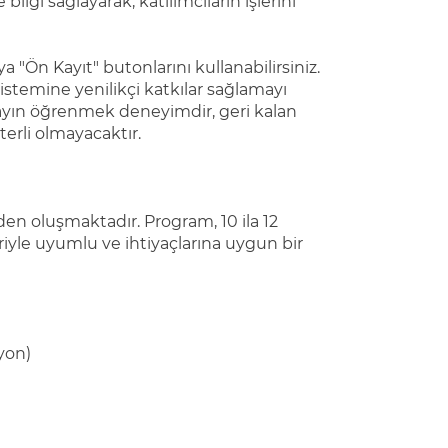
ilgi sağlayarak, katılımcıların işlerini
a "Ön Kayıt" butonlarını kullanabilirsiniz.
osistemine yenilikçi katkılar sağlamayı
ayın öğrenmek deneyimdir, geri kalan
terli olmayacaktır.
en oluşmaktadır. Program, 10 ila 12
leriyle uyumlu ve ihtiyaçlarına uygun bir
yon)