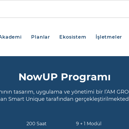
Akademi
Planlar
Ekosistem
İşletmeler
NowUP Programı
ının tasarım, uygulama ve yönetimi bir I’AM GROU
lan Smart Unique tarafından gerçekleştirilmektedi
200 Saat
9 + 1 Modül