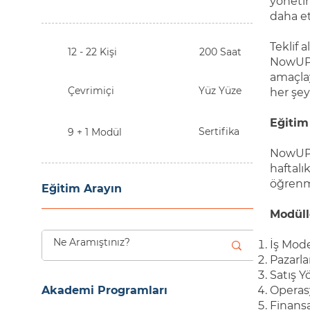
yönetim
daha et
Teklif 
12 - 22 Kişi
200 Saat
NowUP, 
amaçla
Çevrimiçi
Yüz Yüze
her şey
Eğitim
Sertifika
9 + 1 Modül
NowUP p
haftalı
öğrenm
Eğitim Arayın
Modüll
İş Mode
Pazarla
Satış Y
Akademi Programları
Operasy
Finansa