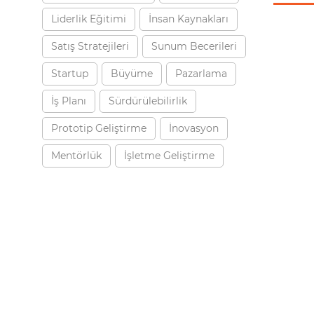
Liderlik Eğitimi
İnsan Kaynakları
Satış Stratejileri
Sunum Becerileri
Startup
Büyüme
Pazarlama
İş Planı
Sürdürülebilirlik
Prototip Geliştirme
İnovasyon
Mentörlük
İşletme Geliştirme