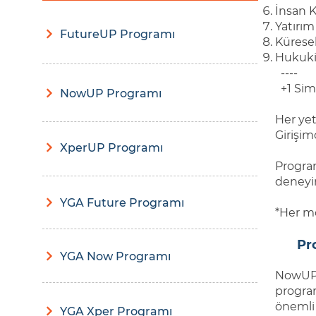
İnsan K
Yatırım
FutureUP Programı
Kürese
Hukuki
----
+1 Sim
NowUP Programı
Her yet
Girişim
XperUP Programı
Program
deneyi
YGA Future Programı
*Her mo
Pr
YGA Now Programı
NowUP P
program
önemli 
YGA Xper Programı