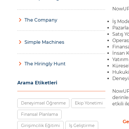
NowUP g
The Company
İş Mode
Pazarla
Satış Y
Operasy
Simple Machines
Finansa
İnsan K
Yatırı
The Hiringly Hunt
Küresel
Hukuki 
Deneyim
Arama Etiketleri
NowUP P
derinle
Deneyimsel Öğrenme
Ekip Yönetimi
etkili 
Finansal Planlama
Ge
Girişimcilik Eğitimi
İş Geliştirme