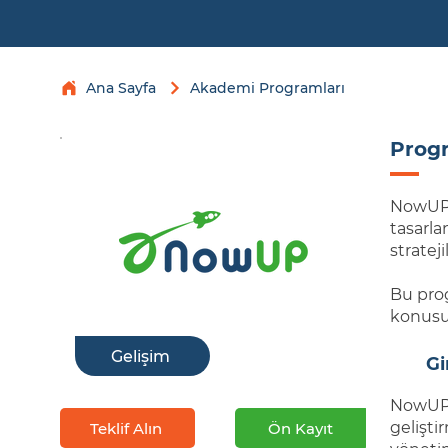
Ana Sayfa
Akademi Programları
Prog
NowUP, 
tasarla
stratej
Bu prog
konusun
Gelişim
Gi
NowUP p
gelişti
Teklif Alın
Ön Kayıt