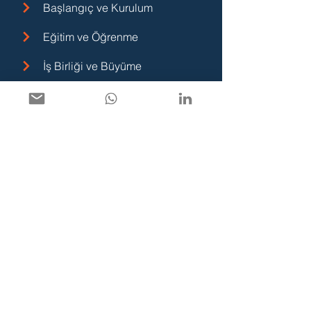
Başlangıç ve Kurulum
Eğitim ve Öğrenme
İş Birliği ve Büyüme
Danışmanlık ve Destek
Sözleşmeler
Kullanıcı ve Üyelik Sözleşmesi
Gizlilik ve KVKK Politikası
Çerez Politikası
Mesafeli Satış Sözleşmesi
Hızlı Menü